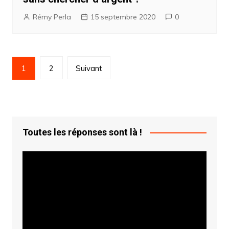
Rémy Perla
15 septembre 2020
0
Navigation
1
2
Suivant
des
articles
Toutes les réponses sont là !
Lecteur
vidéo