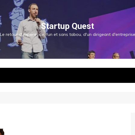
Startup Quest
Le retour d'experience, fun et sans tabou, d'un dirigeant d'entrepris