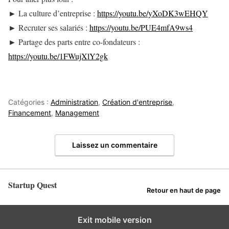
► La culture d’entreprise :
https://youtu.be/yXoDK3wEHQY
► Recruter ses salariés :
https://youtu.be/PUE4mfA9ws4
► Partage des parts entre co-fondateurs :
https://youtu.be/1FWujXlY2gk
Catégories :
Administration
,
Création d'entreprise
,
Financement
,
Management
Laissez un commentaire
Startup Quest
Retour en haut de page
Exit mobile version