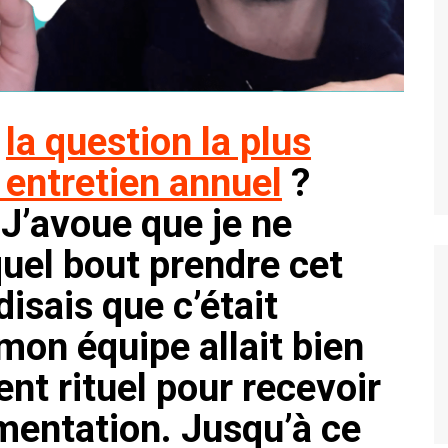
s
la question la plus
 entretien annuel
?
J’avoue que je ne
quel bout prendre cet
isais que c’était
 mon équipe allait bien
nt rituel pour recevoir
entation. Jusqu’à ce