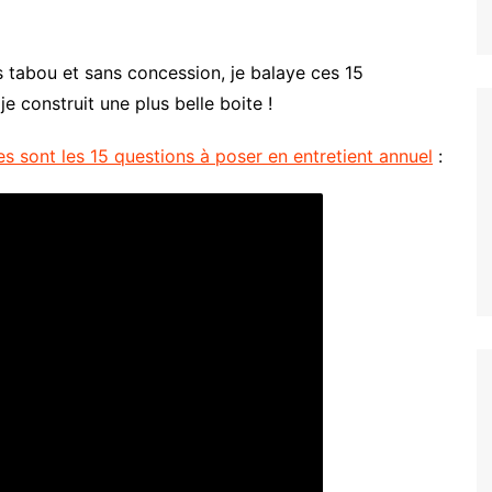
s tabou et sans concession, je balaye ces 15
e construit une plus belle boite !
es sont les 15 questions à poser en entretient annuel
: